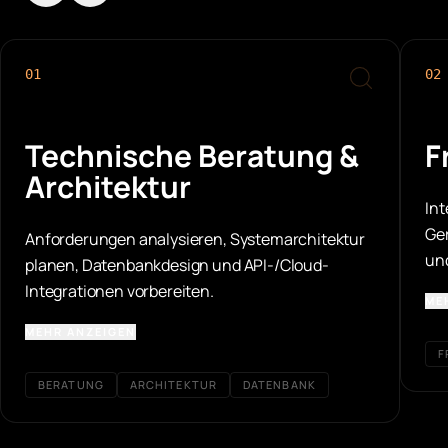
01
02
Technische Beratung &
F
Architektur
Int
Ger
Anforderungen analysieren, Systemarchitektur
und
planen, Datenbankdesign und API-/Cloud-
Integrationen vorbereiten.
ME
MEHR ANZEIGEN
F
BERATUNG
ARCHITEKTUR
DATENBANK