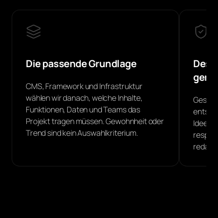
Die passende Grundlage
Desi
geme
CMS, Framework und Infrastruktur
wählen wir danach, welche Inhalte,
Gestal
Funktionen, Daten und Teams das
entsteh
Projekt tragen müssen. Gewohnheit oder
Idee d
Trend sind kein Auswahlkriterium.
respon
redakti