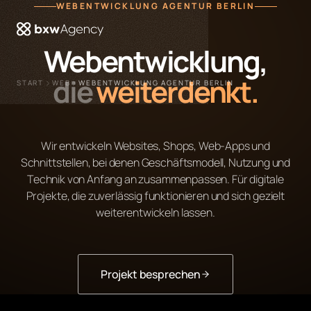
WEBENTWICKLUNG AGENTUR BERLIN
öffnen
Webentwicklung,
die
weiterdenkt.
START
WEB
WEBENTWICKLUNG AGENTUR BERLIN
Wir entwickeln Websites, Shops, Web-Apps und
Schnittstellen, bei denen Geschäftsmodell, Nutzung und
Technik von Anfang an zusammenpassen. Für digitale
Projekte, die zuverlässig funktionieren und sich gezielt
weiterentwickeln lassen.
Projekt besprechen