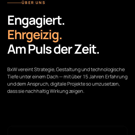
ÜBER UNS
Engagiert.
Ehrgeizig.
Am Puls der Zeit.
BxW vereint Strategie, Gestaltung und technologische
Tiefe unter einem Dach — mit über 15 Jahren Erfahrung
und dem Anspruch, digitale Projekte so umzusetzen,
dass sie nachhaltig Wirkung zeigen.