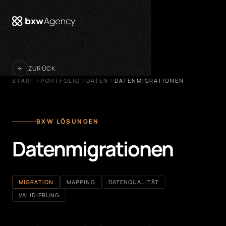
öffnen
ZURÜCK
START
PORTFOLIO
DATEN
DATENMIGRATIONEN
BXW LÖSUNGEN
Datenmigrationen
MIGRATION
MAPPING
DATENQUALITÄT
VALIDIERUNG