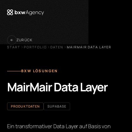
öffnen
ZURÜCK
START
PORTFOLIO
DATEN
MAIRMAIR DATA LAYER
BXW LÖSUNGEN
MairMair Data Layer
PRODUKTDATEN
SUPABASE
Ein transformativer Data Layer auf Basis von