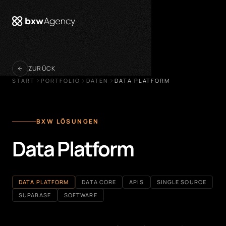
öffnen
ZURÜCK
START
PORTFOLIO
DATEN
DATA PLATFORM
BXW LÖSUNGEN
Data Platform
DATA PLATFORM
DATA CORE
APIS
SINGLE SOURCE
SUPABASE
SOFTWARE