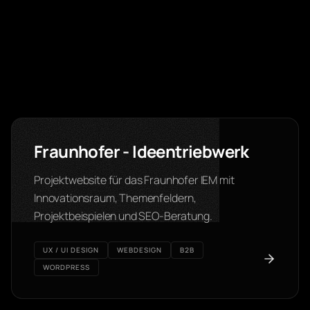
Fraunhofer - Ideentriebwerk
Projektwebsite für das Fraunhofer IEM mit
Innovationsraum, Themenfeldern,
Projektbeispielen und SEO-Beratung.
UX / UI DESIGN
WEBDESIGN
B2B
WORDPRESS