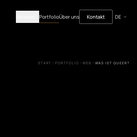
Services
Portfolio
Über uns
Kontakt
START
PORTFOLIO
WEB
WAS IST QUEER?