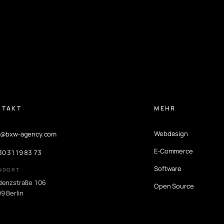
NTAKT
MEHR
Webdesign
o@bxw-agency.com
E-Commerce
30 3119 83 73
Software
NDORT
denzstraße 106
Open Source
9 Berlin