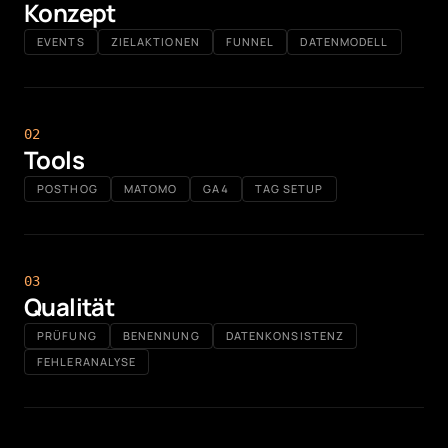
Konzept
EVENTS
ZIELAKTIONEN
FUNNEL
DATENMODELL
0
2
Tools
POSTHOG
MATOMO
GA4
TAG SETUP
0
3
Qualität
PRÜFUNG
BENENNUNG
DATENKONSISTENZ
FEHLERANALYSE