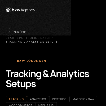
öffnen
ZURÜCK
START
PORTFOLIO
DATEN
TRACKING & ANALYTICS SETUPS
BXW LÖSUNGEN
Tracking & Analytics
Setups
TRACKING
ANALYTICS
POSTHOG
MATOMO / GA4
WOOCOMMERCE
MEDUSAJS