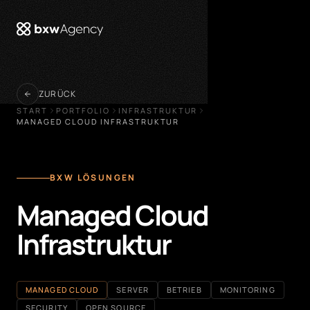
öffnen
ZURÜCK
START
PORTFOLIO
INFRASTRUKTUR
MANAGED CLOUD INFRASTRUKTUR
BXW LÖSUNGEN
Managed Cloud
Infrastruktur
MANAGED CLOUD
SERVER
BETRIEB
MONITORING
SECURITY
OPEN SOURCE