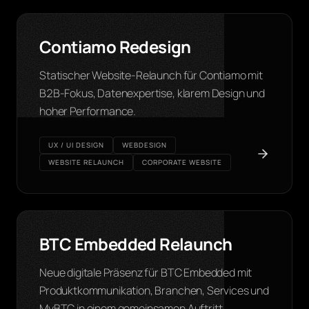
Contiamo Redesign
Statischer Website-Relaunch für Contiamo mit
B2B-Fokus, Datenexpertise, klarem Design und
hoher Performance.
UX / UI DESIGN
WEBDESIGN
WEBSITE RELAUNCH
CORPORATE WEBSITE
BTC Embedded Relaunch
Neue digitale Präsenz für BTC Embedded mit
Produktkommunikation, Branchen, Services und
MyBTC in einem gemeinsamen Auftritt.