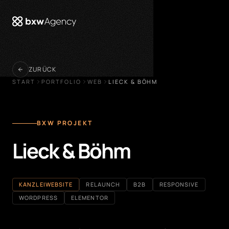
öffnen
ZURÜCK
START
PORTFOLIO
WEB
LIECK & BÖHM
BXW PROJEKT
Lieck & Böhm
KANZLEIWEBSITE
RELAUNCH
B2B
RESPONSIVE
WORDPRESS
ELEMENTOR