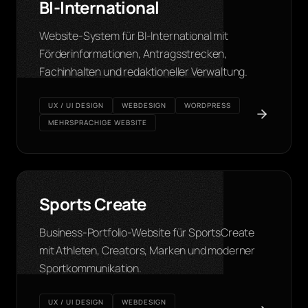
BI-International
Website-System für BI-International mit
Förderinformationen, Antragsstrecken,
Fachinhalten und redaktioneller Verwaltung.
UX / UI DESIGN
WEBDESIGN
WORDPRESS
MEHRSPRACHIGE WEBSITE
Sports Create
Business-Portfolio-Website für SportsCreate
mit Athleten, Creators, Marken und moderner
Sportkommunikation.
UX / UI DESIGN
WEBDESIGN