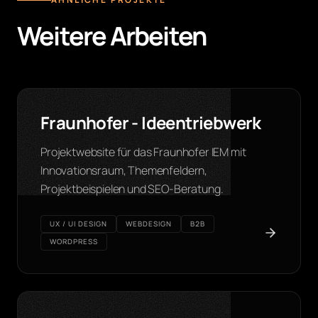
Weitere Arbeiten
Fraunhofer - Ideentriebwerk
Projektwebsite für das Fraunhofer IEM mit
Innovationsraum, Themenfeldern,
Projektbeispielen und SEO-Beratung.
UX / UI DESIGN
WEBDESIGN
B2B
WORDPRESS